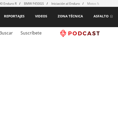
0 Enduro R
BMW F450GS
Iniciación al Enduro
Motos MX para emp
REPORTAJES
VIDEOS
ZONA TÉCNICA
ASFALTO
Buscar
Suscríbete