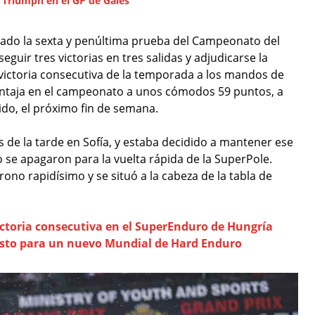
 Triumph en el GP de Gales
inado la sexta y penúltima prueba del Campeonato del
uir tres victorias en tres salidas y adjudicarse la
a victoria consecutiva de la temporada a los mandos de
ventaja en el campeonato a unos cómodos 59 puntos, a
ido, el próximo fin de semana.
s de la tarde en Sofía, y estaba decidido a mantener ese
o se apagaron para la vuelta rápida de la SuperPole.
 crono rapidísimo y se situó a la cabeza de la tabla de
ictoria consecutiva en el SuperEnduro de Hungría
isto para un nuevo Mundial de Hard Enduro