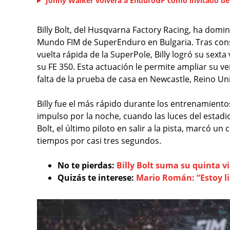
Jonny Walker volverá a EnduroGP como invitado de
Billy Bolt, del Husqvarna Factory Racing, ha dom
Mundo FIM de SuperEnduro en Bulgaria. Tras conseg
vuelta rápida de la SuperPole, Billy logró su sext
su FE 350. Esta actuación le permite ampliar su 
falta de la prueba de casa en Newcastle, Reino Un
Billy fue el más rápido durante los entrenamiento
impulso por la noche, cuando las luces del estadi
Bolt, el último piloto en salir a la pista, marcó un
tiempos por casi tres segundos.
No te pierdas:
Billy Bolt suma su quinta v
Quizás te interese:
Mario Román: “Estoy l