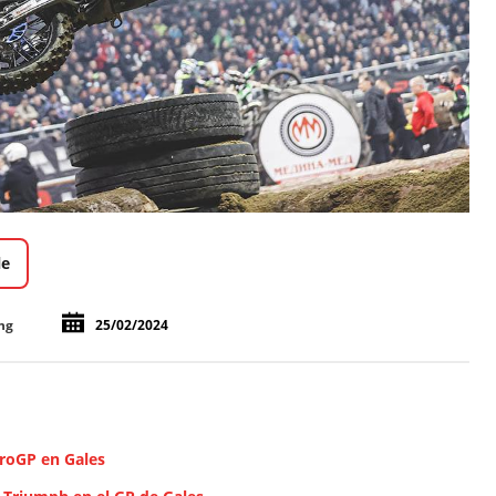
le
ng
25/02/2024
uroGP en Gales