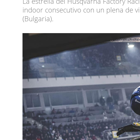
La estrella del Husqvarna Factory Raci
indoor consecutivo con un plena de vi
(Bulgaria).