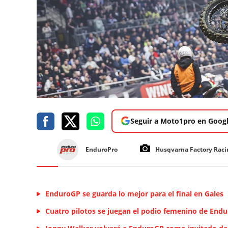
Seguir a Moto1pro en Goog
EnduroPro
Husqvarna Factory Raci
EnduroGP se guarda lo mejor para el final en Gales
Cuatro pilotos se juegan el podio femenino de End