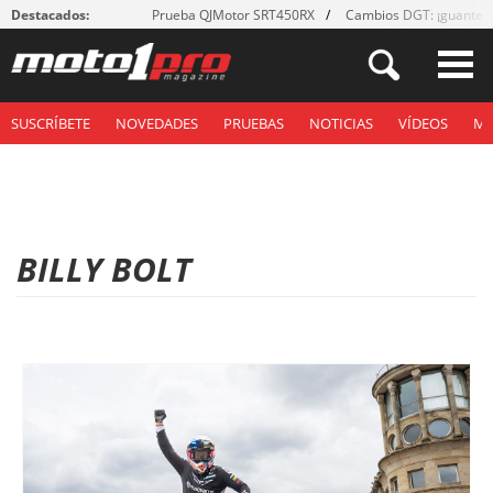
Destacados:
Prueba QJMotor SRT450RX
Cambios DGT: ¡guantes
SUSCRÍBETE
NOVEDADES
PRUEBAS
NOTICIAS
VÍDEOS
M
BILLY BOLT
P
á
g
i