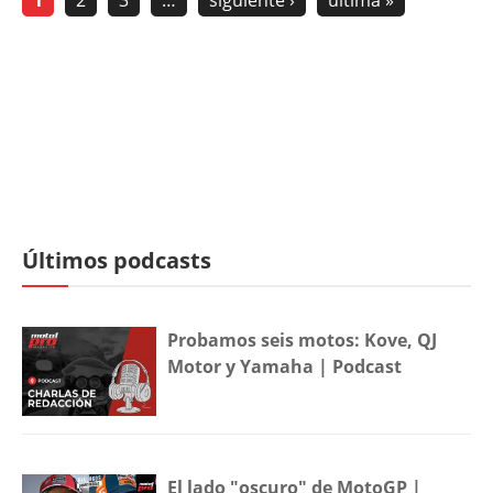
1
2
3
…
siguiente ›
última »
Últimos podcasts
Probamos seis motos: Kove, QJ
Motor y Yamaha | Podcast
El lado "oscuro" de MotoGP |