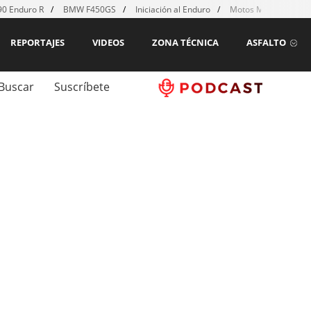
0 Enduro R
BMW F450GS
Iniciación al Enduro
Motos MX para emp
REPORTAJES
VIDEOS
ZONA TÉCNICA
ASFALTO
Buscar
Suscríbete