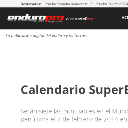
Destacados:
Prueba Yamaha motocross
Prueba Triumph TF
AC
La publicación digital del enduro y motocross
Calendario Super
Serán siete las puntuables en el Mun
penúltima el 8 de febrero de 2014 en