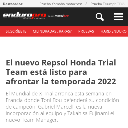
Destacados:
Prueba Yamaha motocross
Prueba Triumph TF450
SUSCRÍBETE
CILINDRADAS ¿RARAS?
PRUEBAS
HARD ENDURO
El nuevo Repsol Honda Trial
Team está listo para
afrontar la temporada 2022
El Mundial de X-Trial arranca esta semana en
Francia donde Toni Bou defenderá su condición
de campeón. Gabriel Marcelli es la nueva
incorporación al equipo y Takahisa Fujinami el
nuevo Team Manager.