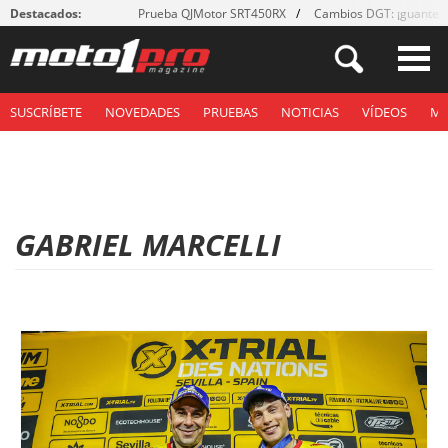
Destacados:
Prueba QJMotor SRT450RX
Cambios DGT: ¡guantes
SUSCRÍBETE
NOVEDADES
PRUEBAS
NOTICIAS
VÍDEOS
M
GABRIEL MARCELLI
P
á
g
i