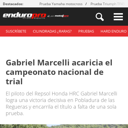
Destacados:
Prueba Yamaha motocross
Prueba Triumph TF450
SUSCRÍBETE
CILINDRADAS ¿RARAS?
PRUEBAS
HARD ENDURO
Gabriel Marcelli acaricia el
campeonato nacional de
trial
El piloto del Repsol Honda HRC Gabriel Marcelli
logra una victoria decisiva en Pobladura de las
Regueras y encarrila el título a falta de una sola
prueba.