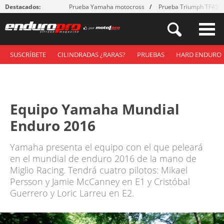
Destacados:
Prueba Yamaha motocross
Prueba Triumph TF450
SUSCRÍBETE
CILINDRADAS ¿RARAS?
PRUEBAS
HARD ENDURO
Equipo Yamaha Mundial
Enduro 2016
Yamaha presenta el equipo con el que peleará
en el mundial de enduro 2016 de la mano de
Miglio Racing. Tendrá cuatro pilotos: Mikael
Persson y Jamie McCanney en E1 y Cristóbal
Guerrero y Loric Larreu en E2.