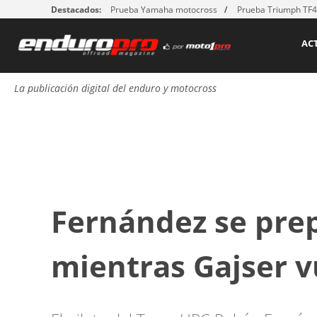
Destacados:
Prueba Yamaha motocross
Prueba Triumph TF
AC
La publicación digital del enduro y motocross
Fernández se prep
mientras Gajser v