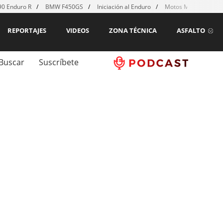
0 Enduro R
BMW F450GS
Iniciación al Enduro
Motos MX para emp
REPORTAJES
VIDEOS
ZONA TÉCNICA
ASFALTO
Buscar
Suscríbete