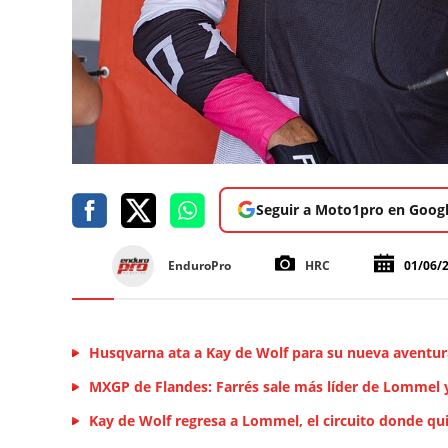
Seguir a Moto1pro en Goog
EnduroPro
HRC
01/06/
Husqvarna ata a Kay de Wolf para su nueva aventu
MXGP de Flandes: Farrés sale más líder de Lommel 
Kay de Wolf regresa a Lommel, el circuito donde qu