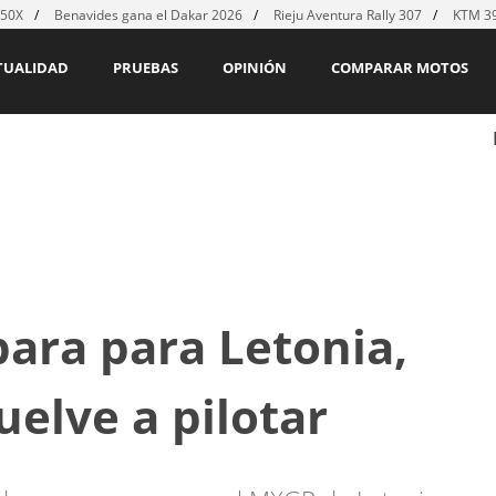
450X
Benavides gana el Dakar 2026
Rieju Aventura Rally 307
KTM 39
TUALIDAD
PRUEBAS
OPINIÓN
COMPARAR MOTOS
ara para Letonia,
uelve a pilotar