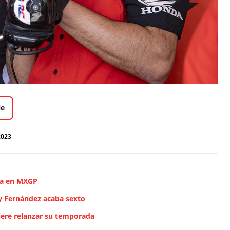
le
2023
ra en MXGP
y Fernández acaba sexto
iere relanzar su temporada