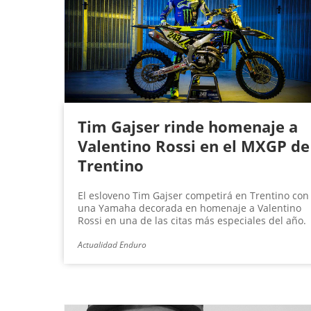
g
i
n
a
s
Tim Gajser rinde homenaje a
Valentino Rossi en el MXGP de
Trentino
El esloveno Tim Gajser competirá en Trentino con
una Yamaha decorada en homenaje a Valentino
Rossi en una de las citas más especiales del año.
Actualidad Enduro