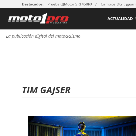
Destacados:
Prueba QJMotor SRT450RX
Cambios DGT: ¡guant
ACTUALIDAD
La publicación digital del motociclismo
TIM GAJSER
P
á