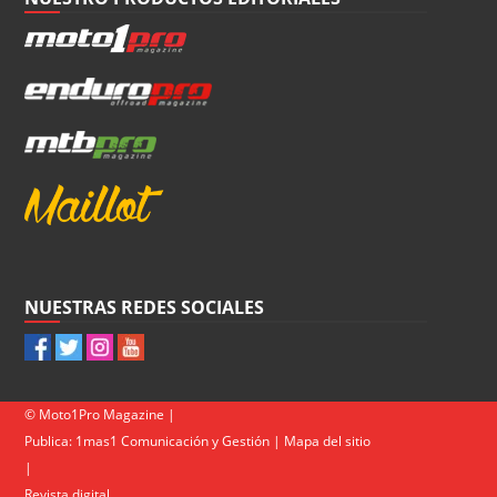
NUESTRAS REDES SOCIALES
© Moto1Pro Magazine |
Publica:
1mas1 Comunicación y Gestión
|
Mapa del sitio
|
Revista digital