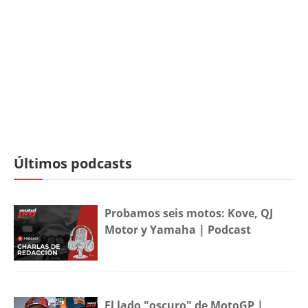
Últimos podcasts
Probamos seis motos: Kove, QJ
Motor y Yamaha | Podcast
El lado "oscuro" de MotoGP |