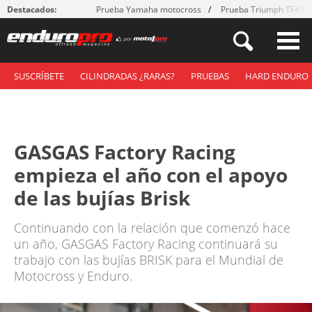
Destacados:
Prueba Yamaha motocross
Prueba Triumph TF450
SUSCRÍBETE
CILINDRADAS ¿RARAS?
PRUEBAS
HARD ENDURO
GASGAS Factory Racing
empieza el año con el apoyo
de las bujías Brisk
Continuando con la relación que comenzó hace
un año, GASGAS Factory Racing continuará su
trabajo con las bujías BRISK para el Mundial de
Motocross y Enduro.