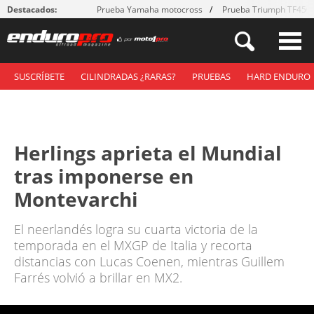
Destacados:
Prueba Yamaha motocross
Prueba Triumph TF450
SUSCRÍBETE
CILINDRADAS ¿RARAS?
PRUEBAS
HARD ENDURO
Herlings aprieta el Mundial
tras imponerse en
Montevarchi
El neerlandés logra su cuarta victoria de la
temporada en el MXGP de Italia y recorta
distancias con Lucas Coenen, mientras Guillem
Farrés volvió a brillar en MX2.