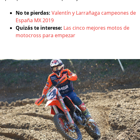
No te pierdas:
Valentín y Larrañaga campeones de
España MX 2019
Quizás te interese:
Las cinco mejores motos de
motocross para empezar