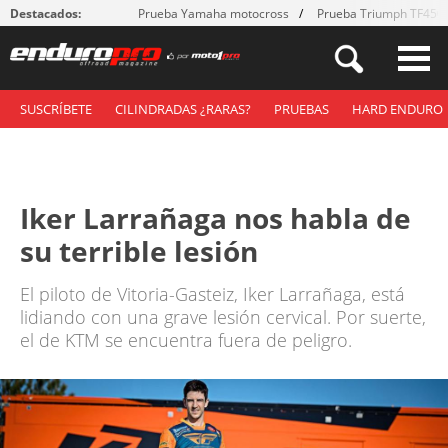
Destacados:
Prueba Yamaha motocross
Prueba Triumph TF450
SUSCRÍBETE
CILINDRADAS ¿RARAS?
PRUEBAS
HARD ENDURO
Iker Larrañaga nos habla de
su terrible lesión
El piloto de Vitoria-Gasteiz, Iker Larrañaga, está
lidiando con una grave lesión cervical. Por suerte,
el de KTM se encuentra fuera de peligro.