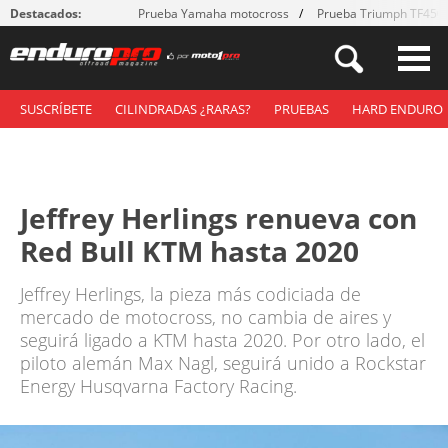
Destacados:
Prueba Yamaha motocross
Prueba Triumph TF450
SUSCRÍBETE
CILINDRADAS ¿RARAS?
PRUEBAS
HARD ENDURO
Jeffrey Herlings renueva con
Red Bull KTM hasta 2020
Jeffrey Herlings, la pieza más codiciada de
mercado de motocross, no cambia de aires y
seguirá ligado a KTM hasta 2020. Por otro lado, el
piloto alemán Max Nagl, seguirá unido a Rockstar
Energy Husqvarna Factory Racing.