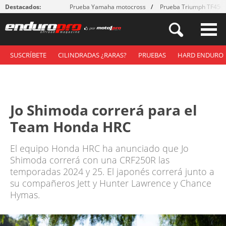
Destacados:
Prueba Yamaha motocross
Prueba Triumph TF450
SUSCRÍBETE
CILINDRADAS ¿RARAS?
PRUEBAS
HARD ENDURO
Jo Shimoda correrá para el
Team Honda HRC
El equipo Honda HRC ha anunciado que Jo
Shimoda correrá con una CRF250R las
temporadas 2024 y 25. El japonés correrá junto a
su compañeros Jett y Hunter Lawrence y Chance
Hymas.