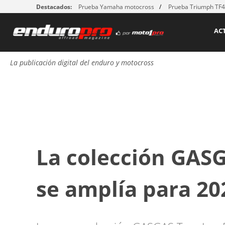
Destacados:
Prueba Yamaha motocross
Prueba Triumph TF
AC
La publicación digital del enduro y motocross
La colección GASG
se amplía para 20