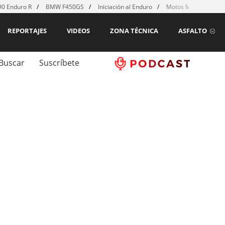
0 Enduro R
BMW F450GS
Iniciación al Enduro
Motos MX para emp
REPORTAJES
VIDEOS
ZONA TÉCNICA
ASFALTO
Buscar
Suscríbete