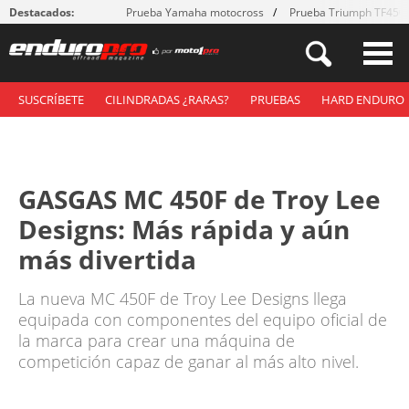
Destacados:
Prueba Yamaha motocross
Prueba Triumph TF450
SUSCRÍBETE
CILINDRADAS ¿RARAS?
PRUEBAS
HARD ENDURO
GASGAS MC 450F de Troy Lee
Designs: Más rápida y aún
más divertida
La nueva MC 450F de Troy Lee Designs llega
equipada con componentes del equipo oficial de
la marca para crear una máquina de
competición capaz de ganar al más alto nivel.