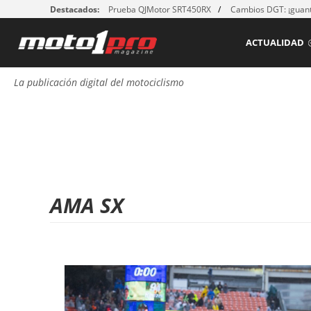
Destacados:
Prueba QJMotor SRT450RX
Cambios DGT: ¡guant
ACTUALIDAD
La publicación digital del motociclismo
AMA SX
P
á