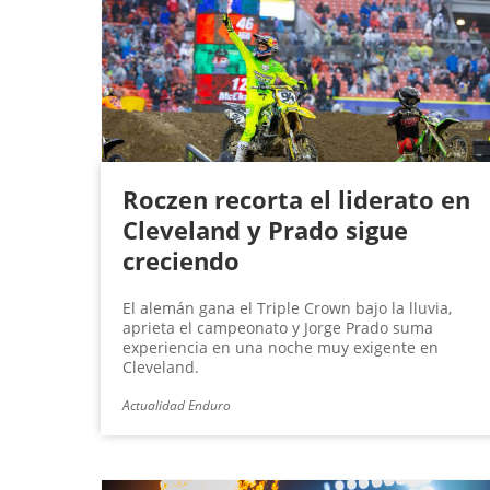
g
i
n
a
s
Roczen recorta el liderato en
Cleveland y Prado sigue
creciendo
El alemán gana el Triple Crown bajo la lluvia,
aprieta el campeonato y Jorge Prado suma
experiencia en una noche muy exigente en
Cleveland.
Actualidad Enduro