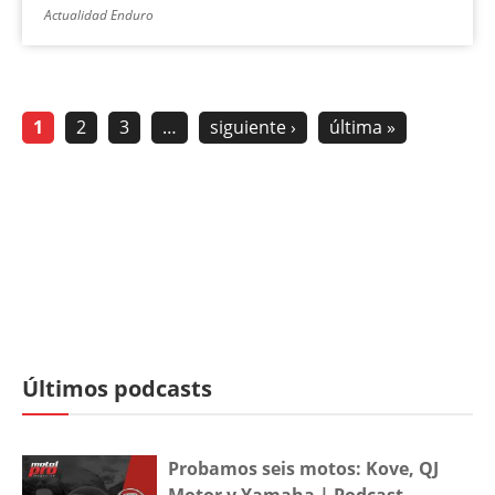
Actualidad Enduro
1
2
3
…
siguiente ›
última »
Últimos podcasts
Probamos seis motos: Kove, QJ