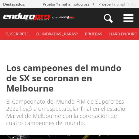
Destacados:
Prueba Yamaha motocross
Prueba Triumph TF450
SUSCRÍBETE
CILINDRADAS ¿RARAS?
PRUEBAS
HARD ENDURO
Los campeones del mundo
de SX se coronan en
Melbourne
El Campeonato del Mundo FIM de Supercross
2022 llegó a un espectacular final en el estadio
Marvel de Melbourne con la coronación de
cuatro campeones del mundo.