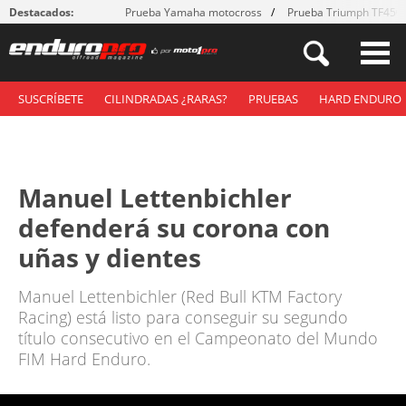
Destacados:
Prueba Yamaha motocross
Prueba Triumph TF450
SUSCRÍBETE
CILINDRADAS ¿RARAS?
PRUEBAS
HARD ENDURO
Manuel Lettenbichler
defenderá su corona con
uñas y dientes
Manuel Lettenbichler (Red Bull KTM Factory
Racing) está listo para conseguir su segundo
título consecutivo en el Campeonato del Mundo
FIM Hard Enduro.