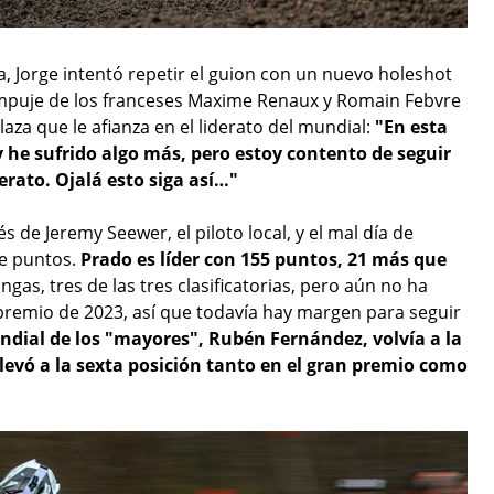
, Jorge intentó repetir el guion con un nuevo holeshot
 empuje de los franceses Maxime Renaux y Romain Febvre
aza que le afianza en el liderato del mundial:
"En esta
he sufrido algo más, pero estoy contento de seguir
rato. Ojalá esto siga así…"
 de Jeremy Seewer, el piloto local, y el mal día de
de puntos.
Prado es líder con 155 puntos, 21 más que
gas, tres de las tres clasificatorias, pero aún no ha
remio de 2023, así que todavía hay margen para seguir
undial de los "mayores", Rubén Fernández, volvía a la
levó a la sexta posición tanto en el gran premio como