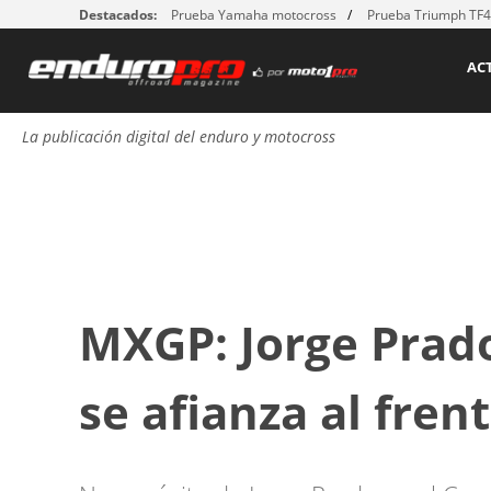
Destacados:
Prueba Yamaha motocross
Prueba Triumph TF
AC
La publicación digital del enduro y motocross
MXGP: Jorge Prad
se afianza al fren