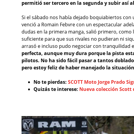
permitió ser tercero en la segunda y subir así 
Si el sábado nos había dejado boquiabiertos con u
venció a Romain Febvre con un espectacular adelan
dudas en la primera manga, salió primero, como l
suficiente para que sus rivales no pudieran ni si
arrasó e incluso pudo negociar con tranquilidad el
perfecta, aunque muy dura porque la pista es
pilotos. No ha sido fácil pasar a tantos doblad
pero estoy feliz de haber manejado la situació
No te pierdas:
SCOTT Moto Jorge Prado Sig
Quizás te interese:
Nueva colección Scott