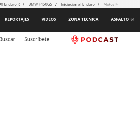
0 Enduro R
BMW F450GS
Iniciación al Enduro
Motos MX para emp
REPORTAJES
VIDEOS
ZONA TÉCNICA
ASFALTO
Buscar
Suscríbete