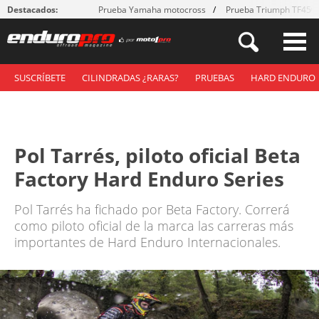
Destacados:
Prueba Yamaha motocross
Prueba Triumph TF450
SUSCRÍBETE
CILINDRADAS ¿RARAS?
PRUEBAS
HARD ENDURO
Pol Tarrés, piloto oficial Beta
Factory Hard Enduro Series
Pol Tarrés ha fichado por Beta Factory. Correrá
como piloto oficial de la marca las carreras más
importantes de Hard Enduro Internacionales.