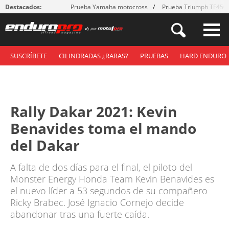
Destacados:
Prueba Yamaha motocross
Prueba Triumph TF450
SUSCRÍBETE
CILINDRADAS ¿RARAS?
PRUEBAS
HARD ENDURO
Rally Dakar 2021: Kevin
Benavides toma el mando
del Dakar
A falta de dos días para el final, el piloto del
Monster Energy Honda Team Kevin Benavides es
el nuevo líder a 53 segundos de su compañero
Ricky Brabec. José Ignacio Cornejo decide
abandonar tras una fuerte caída.