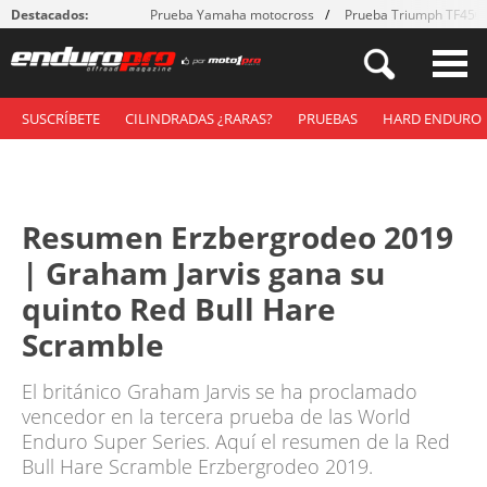
Destacados:
Prueba Yamaha motocross
Prueba Triumph TF450
SUSCRÍBETE
CILINDRADAS ¿RARAS?
PRUEBAS
HARD ENDURO
Resumen Erzbergrodeo 2019
| Graham Jarvis gana su
quinto Red Bull Hare
Scramble
El británico Graham Jarvis se ha proclamado
vencedor en la tercera prueba de las World
Enduro Super Series. Aquí el resumen de la Red
Bull Hare Scramble Erzbergrodeo 2019.