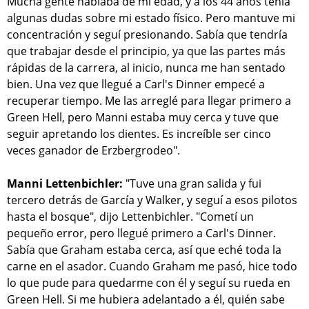
Mucha gente hablaba de mi edad, y a los 44 años tenía
algunas dudas sobre mi estado físico. Pero mantuve mi
concentración y seguí presionando. Sabía que tendría
que trabajar desde el principio, ya que las partes más
rápidas de la carrera, al inicio, nunca me han sentado
bien. Una vez que llegué a Carl's Dinner empecé a
recuperar tiempo. Me las arreglé para llegar primero a
Green Hell, pero Manni estaba muy cerca y tuve que
seguir apretando los dientes. Es increíble ser cinco
veces ganador de Erzbergrodeo".
Manni Lettenbichler:
"Tuve una gran salida y fui
tercero detrás de García y Walker, y seguí a esos pilotos
hasta el bosque", dijo Lettenbichler. "Cometí un
pequeño error, pero llegué primero a Carl's Dinner.
Sabía que Graham estaba cerca, así que eché toda la
carne en el asador. Cuando Graham me pasó, hice todo
lo que pude para quedarme con él y seguí su rueda en
Green Hell. Si me hubiera adelantado a él, quién sabe