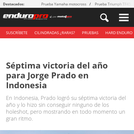
Destacados:
Prueba Yamaha motocross
Prueba Triumph TF450
SUSCRÍBETE
CILINDRADAS ¿RARAS?
PRUEBAS
HARD ENDURO
Séptima victoria del año
para Jorge Prado en
Indonesia
En Indonesia, Prado logró su séptima victoria del
año y lo hizo sin conseguir ninguno de los
holeshot, pero mostrando en todo momento un
gran ritmo.