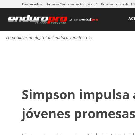
Destacados:
Prueba Yamaha motocross
Prueba Triumph TF
AC
La publicación digital del enduro y motocross
Simpson impulsa a
jóvenes promesas