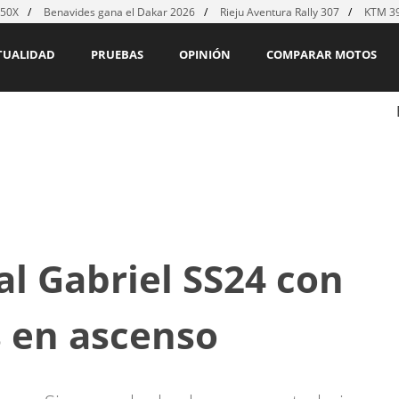
450X
Benavides gana el Dakar 2026
Rieju Aventura Rally 307
KTM 39
TUALIDAD
PRUEBAS
OPINIÓN
COMPARAR MOTOS
l Gabriel SS24 con
 en ascenso