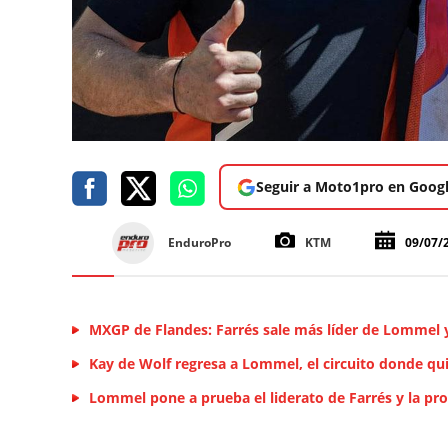
Seguir a Moto1pro en Goog
EnduroPro
KTM
09/07/
MXGP de Flandes: Farrés sale más líder de Lommel 
Kay de Wolf regresa a Lommel, el circuito donde qu
Lommel pone a prueba el liderato de Farrés y la pr