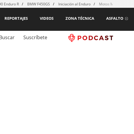
0 Enduro R
BMW F450GS
Iniciación al Enduro
Motos MX para emp
REPORTAJES
VIDEOS
ZONA TÉCNICA
ASFALTO
Buscar
Suscríbete