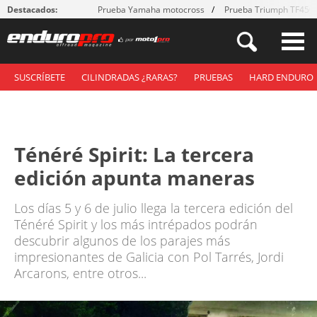
Destacados:
Prueba Yamaha motocross
Prueba Triumph TF450
SUSCRÍBETE
CILINDRADAS ¿RARAS?
PRUEBAS
HARD ENDURO
Ténéré Spirit: La tercera
edición apunta maneras
Los días 5 y 6 de julio llega la tercera edición del
Ténéré Spirit y los más intrépados podrán
descubrir algunos de los parajes más
impresionantes de Galicia con Pol Tarrés, Jordi
Arcarons, entre otros...