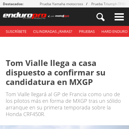
Destacados:
Prueba Yamaha motocross
Prueba Triumph TF450
SUSCRÍBETE
CILINDRADAS ¿RARAS?
PRUEBAS
HARD ENDURO
Tom Vialle llega a casa
dispuesto a confirmar su
candidatura en MXGP
Tom Vialle llegará al GP de Francia como uno de
los pilotos más en forma de MXGP tras un sólido
arranque en su primera temporada sobre la
Honda CRF450R.