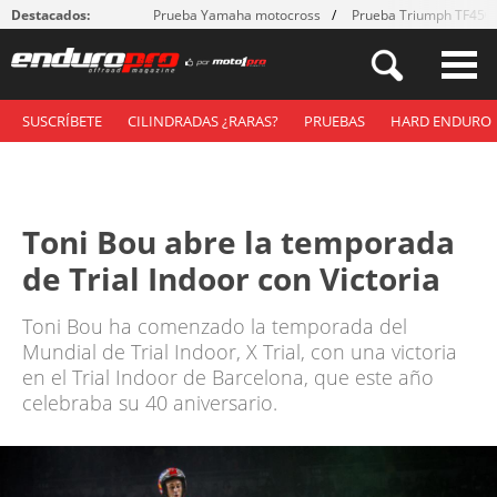
Destacados:
Prueba Yamaha motocross
Prueba Triumph TF450
SUSCRÍBETE
CILINDRADAS ¿RARAS?
PRUEBAS
HARD ENDURO
Toni Bou abre la temporada
de Trial Indoor con Victoria
Toni Bou ha comenzado la temporada del
Mundial de Trial Indoor, X Trial, con una victoria
en el Trial Indoor de Barcelona, que este año
celebraba su 40 aniversario.