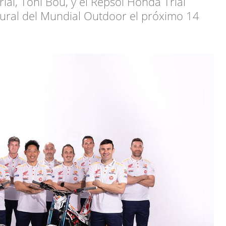
l, Toni Bou, y el Repsol Honda Trial
ural del Mundial Outdoor el próximo 14