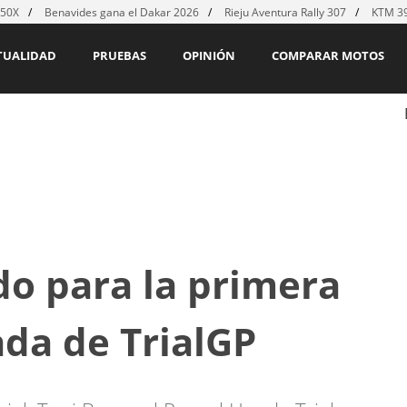
450X
Benavides gana el Dakar 2026
Rieju Aventura Rally 307
KTM 39
TUALIDAD
PRUEBAS
OPINIÓN
COMPARAR MOTOS
o para la primera
ada de TrialGP