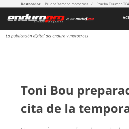
Destacados:
Prueba Yamaha motocross
Prueba Triumph TF
AC
La publicación digital del enduro y motocross
Toni Bou preparad
cita de la tempor