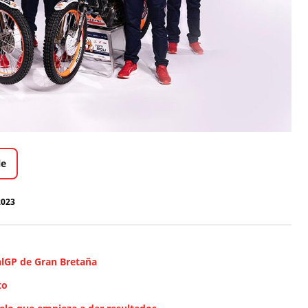
le
2023
ialGP de Gran Bretaña
to