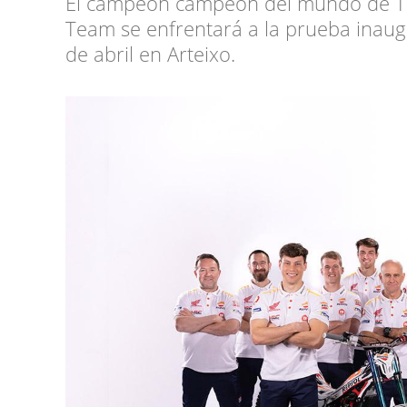
El campeón campeón del mundo de Tria
Team se enfrentará a la prueba inaug
de abril en Arteixo.