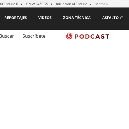
0 Enduro R
BMW F450GS
Iniciación al Enduro
Motos MX para emp
REPORTAJES
VIDEOS
ZONA TÉCNICA
ASFALTO
Buscar
Suscríbete