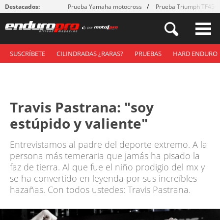
Destacados:
Prueba Yamaha motocross
Prueba Triumph TF450
SUSCRÍBETE
CILINDRADAS ¿RARAS?
PRUEBAS
HARD ENDURO
Travis Pastrana: "soy
estúpido y valiente"
Entrevistamos al padre del deporte extremo. A la
persona más temeraria que jamás ha pisado la
faz de tierra. Al que fue el niño prodigio del mx y
se ha convertido en leyenda por sus increíbles
hazañas. Con todos ustedes: Travis Pastrana.