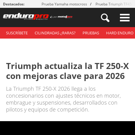
Destacados:
Prueba Yamaha motocross
Prueba Triumph TF450
SUSCRÍBETE
CILINDRADAS ¿RARAS?
PRUEBAS
HARD ENDURO
Triumph actualiza la TF 250-X
con mejoras clave para 2026
La Triumph TF 250-X 2026 llega a los
concesionarios con ajustes técnicos en motor,
embrague y suspensiones, desarrollados con
pilotos y equipos de competición.