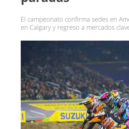
El campeonato confirma sedes en Améri
en Calgary y regreso a mercados clav