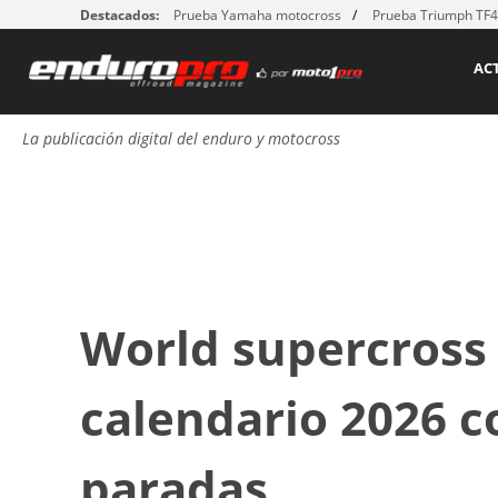
Destacados:
Prueba Yamaha motocross
Prueba Triumph TF
AC
La publicación digital del enduro y motocross
World supercross 
calendario 2026 c
paradas