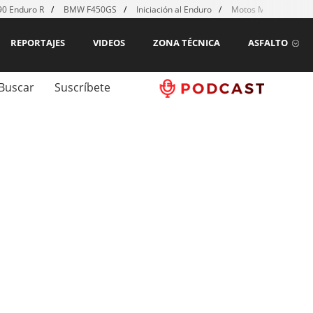
0 Enduro R
BMW F450GS
Iniciación al Enduro
Motos MX para emp
REPORTAJES
VIDEOS
ZONA TÉCNICA
ASFALTO
Buscar
Suscríbete