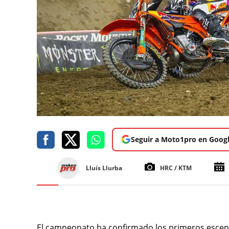
Seguir a Moto1pro en Goog
Lluís Llurba
HRC / KTM
El campeonato ha confirmado los primeros escenar