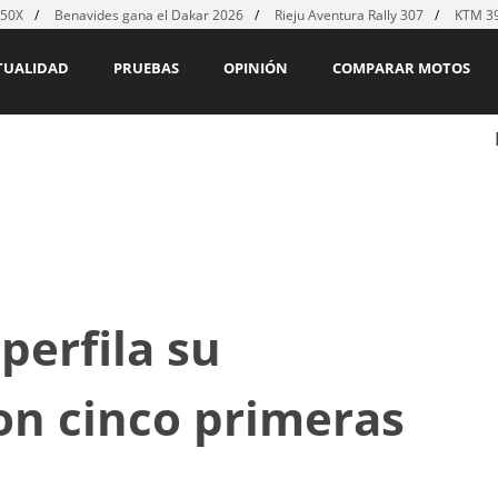
450X
Benavides gana el Dakar 2026
Rieju Aventura Rally 307
KTM 39
TUALIDAD
PRUEBAS
OPINIÓN
COMPARAR MOTOS
perfila su
on cinco primeras