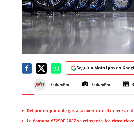
Seguir a Moto1pro en Goog
EnduroPro
EnduroPro
Del primer puño de gas a la aventura: el universo 
La Yamaha YZ250F 2027 se reinventa: las cinco clav