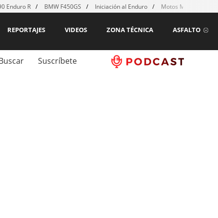
0 Enduro R
BMW F450GS
Iniciación al Enduro
Motos MX para emp
REPORTAJES
VIDEOS
ZONA TÉCNICA
ASFALTO
Buscar
Suscríbete