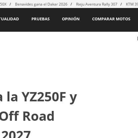
450X
Benavides gana el Dakar 2026
Rieju Aventura Rally 307
KTM 39
TUALIDAD
PRUEBAS
OPINIÓN
COMPARAR MOTOS
 la YZ250F y
Off Road
 2027