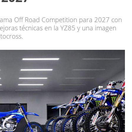
ama Off Road Competition para 2027 con
oras técnicas en la YZ85 y una imagen
tocross.