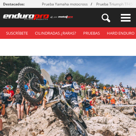
Destacados:
Prueba Yamaha motocross
Prueba Triumph TF450
SUSCRÍBETE
CILINDRADAS ¿RARAS?
PRUEBAS
HARD ENDURO