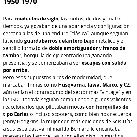
1950-1970
Para
mediados de siglo
, las motos, de dos y cuatro
tiempos, ya gozaban de una apariencia y configuración
cercana a las de una enduro “clásica”, aunque seguían
luciendo
guardabarros delantero bajo
metálico y el
sencillo formato de
doble amortiguador
y
frenos de
tambor
, horquilla de eje centrado iba ganando
presencia, y se comenzaban a ver
escapes con salida
por arriba.
Pero esos supuestos aires de modernidad, que
marcaban firmas como
Husqvarna, Jawa, Maico, y CZ
,
aún tenían el contrapunto del sector más “vintage” y en
los ISDT todavía seguían compitiendo algunos valientes
reaccionarios que pilotaban
motos con horquillas de
tipo Earles
o incluso scooters, como bien nos recuerda
Jenny Hodgkins, la mujer con más ediciones de Seis Días
a sus espaldas: «a mi marido Bernard le encantaba
preparar las Lambrettas y con ellas disputó muchos