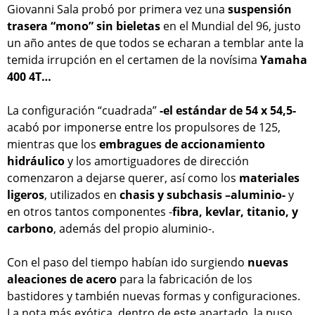
Giovanni Sala probó por primera vez una
suspensión
trasera “mono” sin bieletas
en el Mundial del 96, justo
un año antes de que todos se echaran a temblar ante la
temida irrupción en el certamen de la novísima
Yamaha
400 4T…
La configuración “cuadrada”
-el estándar de 54 x 54,5-
acabó por imponerse entre los propulsores de 125,
mientras que los
embragues de accionamiento
hidráulico
y los amortiguadores de dirección
comenzaron a dejarse querer, así como los
materiales
ligeros
, utilizados en
chasis y subchasis –aluminio-
y
en otros tantos componentes -
fibra, kevlar, titanio, y
carbono
, además del propio aluminio-.
Con el paso del tiempo habían ido surgiendo
nuevas
aleaciones de acero
para la fabricación de los
bastidores y también nuevas formas y configuraciones.
La nota más exótica, dentro de este apartado, la puso