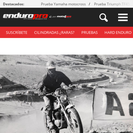
Destacados:
Prueba Yamaha motocross
Prueba Triumph TF450
SUSCRÍBETE
CILINDRADAS ¿RARAS?
PRUEBAS
HARD ENDURO