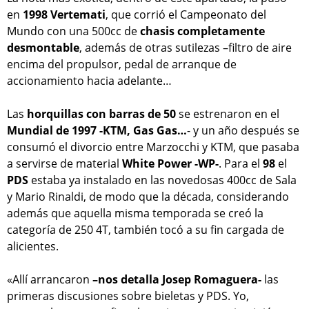
en
1998 Vertemati
, que corrió el Campeonato del
Mundo con una 500cc de
chasis completamente
desmontable
, además de otras sutilezas –filtro de aire
encima del propulsor, pedal de arranque de
accionamiento hacia adelante…
Las
horquillas con barras de 50
se estrenaron en el
Mundial de 1997 -KTM, Gas Gas…
- y un año después se
consumó el divorcio entre Marzocchi y KTM, que pasaba
a servirse de material
White Power -WP-
. Para el
98
el
PDS
estaba ya instalado en las novedosas 400cc de Sala
y Mario Rinaldi, de modo que la década, considerando
además que aquella misma temporada se creó la
categoría de 250 4T, también tocó a su fin cargada de
alicientes.
«Allí arrancaron
–nos detalla Josep Romaguera-
las
primeras discusiones sobre bieletas y PDS. Yo,