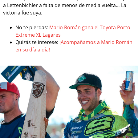
a Lettenbichler a falta de menos de media vuelta… La
victoria fue suya.
No te pierdas:
Mario Román gana el Toyota Porto
Extreme XL Lagares
Quizás te interese:
¡Acompañamos a Mario Román
en su día a día!