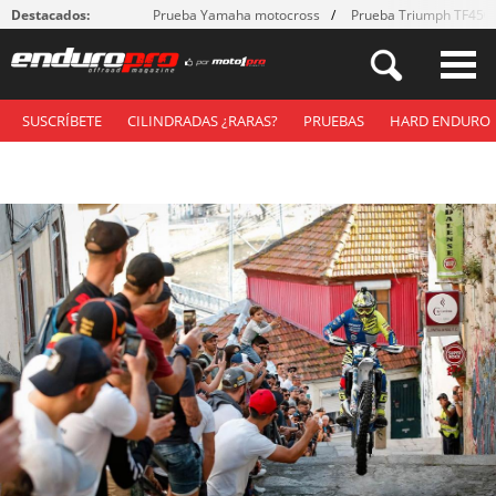
Destacados:
Prueba Yamaha motocross
Prueba Triumph TF450
SUSCRÍBETE
CILINDRADAS ¿RARAS?
PRUEBAS
HARD ENDURO