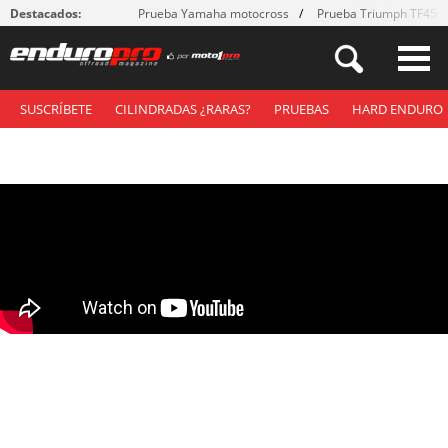
Destacados:
Prueba Yamaha motocross
Prueba Triumph TF450
SUSCRÍBETE
CILINDRADAS ¿RARAS?
PRUEBAS
HARD ENDURO