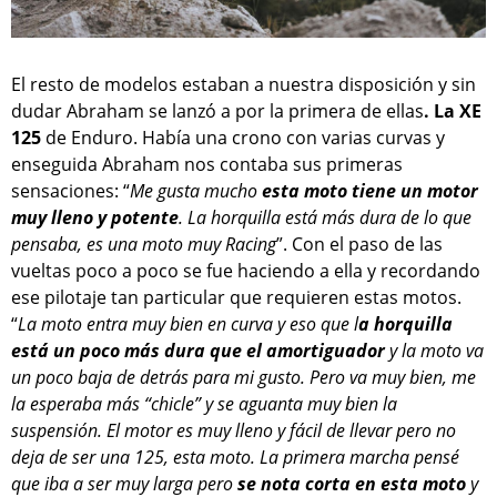
El resto de modelos estaban a nuestra disposición y sin
dudar Abraham se lanzó a por la primera de ellas
. La XE
125
de Enduro. Había una crono con varias curvas y
enseguida Abraham nos contaba sus primeras
sensaciones: “
Me gusta mucho
esta moto tiene un motor
muy lleno y potente
. La horquilla está más dura de lo que
pensaba, es una moto muy Racing
”. Con el paso de las
vueltas poco a poco se fue haciendo a ella y recordando
ese pilotaje tan particular que requieren estas motos.
“
La moto entra muy bien en curva y eso que l
a horquilla
está un poco más dura que el amortiguador
y la moto va
un poco baja de detrás para mi gusto. Pero va muy bien, me
la esperaba más “chicle” y se aguanta muy bien la
suspensión. El motor es muy lleno y fácil de llevar pero no
deja de ser una 125, esta moto. La primera marcha pensé
que iba a ser muy larga pero
se nota corta en esta moto
y