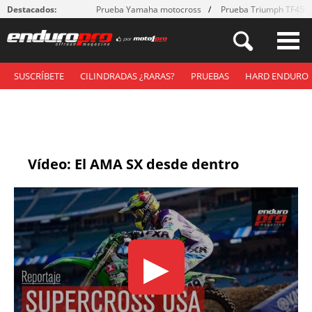
Destacados:
Prueba Yamaha motocross
Prueba Triumph TF450
SUSCRÍBETE
CILINDRADAS ¿RARAS?
PRUEBAS
HARD ENDURO
Vídeo: El AMA SX desde dentro
▶