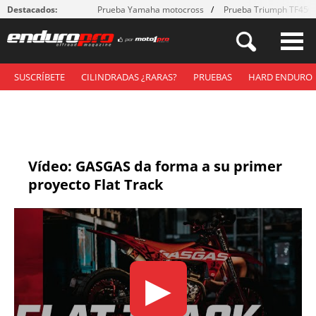
Destacados:
Prueba Yamaha motocross
Prueba Triumph TF450
SUSCRÍBETE
CILINDRADAS ¿RARAS?
PRUEBAS
HARD ENDURO
Vídeo: GASGAS da forma a su primer
proyecto Flat Track
▶