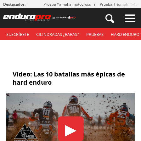
Destacados:
Prueba Yamaha motocross
Prueba Triumph TF450
SUSCRÍBETE
CILINDRADAS ¿RARAS?
PRUEBAS
HARD ENDURO
Vídeo: Las 10 batallas más épicas de
hard enduro
▶