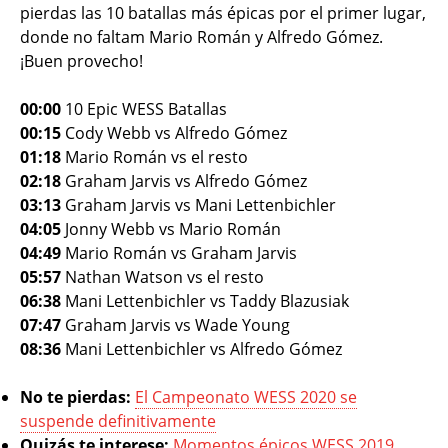
pierdas las 10 batallas más épicas por el primer lugar,
donde no faltam Mario Román y Alfredo Gómez.
¡Buen provecho!
00:00
10 Epic WESS Batallas
00:15
Cody Webb vs Alfredo Gómez
01:18
Mario Román vs el resto
02:18
Graham Jarvis vs Alfredo Gómez
03:13
Graham Jarvis vs Mani Lettenbichler
04:05
Jonny Webb vs Mario Román
04:49
Mario Román vs Graham Jarvis
05:57
Nathan Watson vs el resto
06:38
Mani Lettenbichler vs Taddy Blazusiak
07:47
Graham Jarvis vs Wade Young
08:36
Mani Lettenbichler vs Alfredo Gómez
No te pierdas:
El Campeonato WESS 2020 se
suspende definitivamente
Quizás te interese:
Momentos épicos WESS 2019