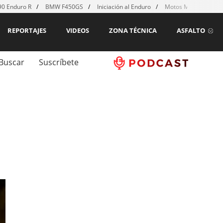
0 Enduro R
BMW F450GS
Iniciación al Enduro
Motos MX para emp
REPORTAJES
VIDEOS
ZONA TÉCNICA
ASFALTO
Buscar
Suscríbete