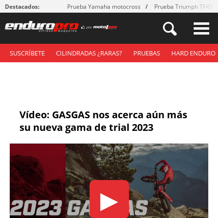
Destacados:
Prueba Yamaha motocross
Prueba Triumph TF450
SUSCRÍBETE
CILINDRADAS ¿RARAS?
PRUEBAS
HARD ENDURO
Vídeo: GASGAS nos acerca aún más
su nueva gama de trial 2023
▶