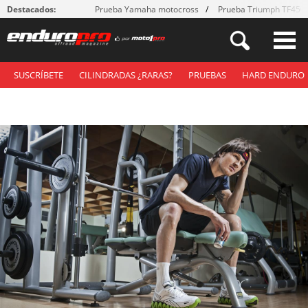
Destacados:
Prueba Yamaha motocross
Prueba Triumph TF450
SUSCRÍBETE
CILINDRADAS ¿RARAS?
PRUEBAS
HARD ENDURO