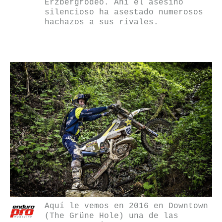
Erzbergrodeo. Ahí el asesino
silencioso ha asestado numerosos
hachazos a sus rivales.
Aquí le vemos en 2016 en Downtown
(The Grüne Hole) una de las