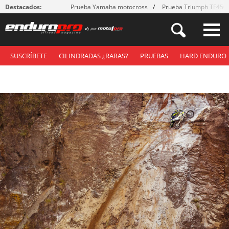
Destacados:
Prueba Yamaha motocross
Prueba Triumph TF450
SUSCRÍBETE
CILINDRADAS ¿RARAS?
PRUEBAS
HARD ENDURO