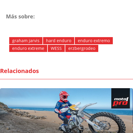
Más sobre:
graham jarvis
hard enduro
enduro extremo
enduro extreme
WESS
erzbergrodeo
Relacionados