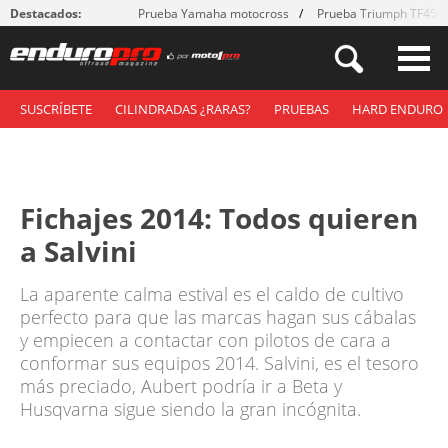
Destacados:
Prueba Yamaha motocross
Prueba Triumph TF450
SUSCRÍBETE
CILINDRADAS ¿RARAS?
PRUEBAS
HARD ENDURO
Fichajes 2014: Todos quieren
a Salvini
La aparente calma estival es el caldo de cultivo
perfecto para que las marcas hagan sus cábalas
y empiecen a contactar con pilotos de cara a
conformar sus equipos 2014. Salvini, es el tesoro
más preciado, Aubert podría ir a Beta y
Husqvarna sigue siendo la gran incógnita.