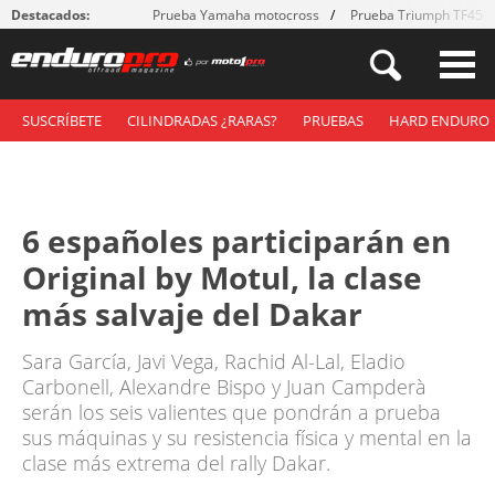
Destacados:
Prueba Yamaha motocross
Prueba Triumph TF450
SUSCRÍBETE
CILINDRADAS ¿RARAS?
PRUEBAS
HARD ENDURO
6 españoles participarán en
Original by Motul, la clase
más salvaje del Dakar
Sara García, Javi Vega, Rachid Al-Lal, Eladio
Carbonell, Alexandre Bispo y Juan Campderà
serán los seis valientes que pondrán a prueba
sus máquinas y su resistencia física y mental en la
clase más extrema del rally Dakar.