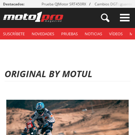
Destacados:
Prueba QJMotor SRT450RX
Cambios DGT: ¡guantes
SUSCRÍBETE
NOVEDADES
PRUEBAS
NOTICIAS
VÍDEOS
M
ORIGINAL BY MOTUL