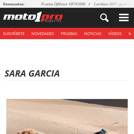
Destacados:
Prueba QJMotor SRT450RX
Cambios DGT: ¡guantes
SUSCRÍBETE
NOVEDADES
PRUEBAS
NOTICIAS
VÍDEOS
M
SARA GARCIA