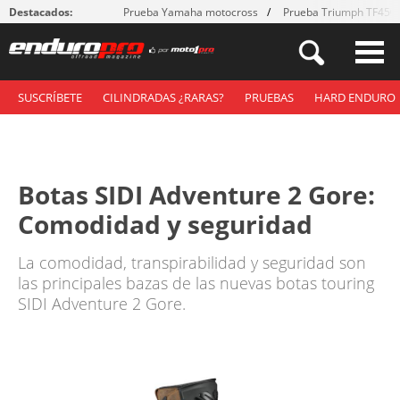
Destacados:
Prueba Yamaha motocross
Prueba Triumph TF450
SUSCRÍBETE
CILINDRADAS ¿RARAS?
PRUEBAS
HARD ENDURO
Botas SIDI Adventure 2 Gore:
Comodidad y seguridad
La comodidad, transpirabilidad y seguridad son
las principales bazas de las nuevas botas touring
SIDI Adventure 2 Gore.